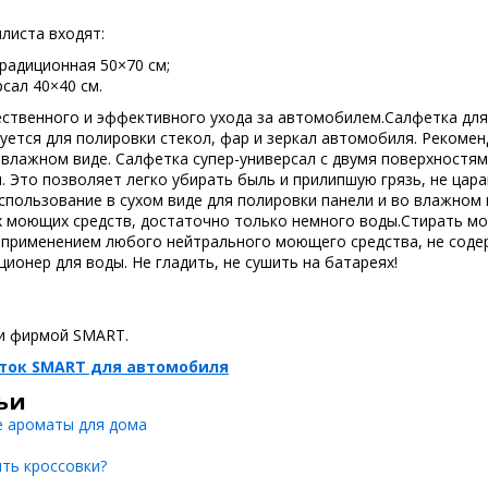
листа входят:
радиционная 50×70 см;
сал 40×40 см.
ественного и эффективного ухода за автомобилем.Салфетка для
уется для полировки стекол, фар и зеркал автомобиля. Рекоме
 влажном виде. Салфетка супер-универсал с двумя поверхностям
. Это позволяет легко убирать быль и прилипшую грязь, не цар
пользование в сухом виде для полировки панели и во влажном 
х моющих средств, достаточно только немного воды.Стирать м
 применением любого нейтрального моющего средства, не сод
ионер для воды. Не гладить, не сушить на батареях!
и фирмой SMART.
еток SMART для автомобиля
ьи
е ароматы для дома
ить кроссовки?