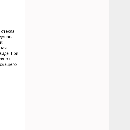
 стекла
ндована
и:
апая
виде. При
ожно в
ержащего