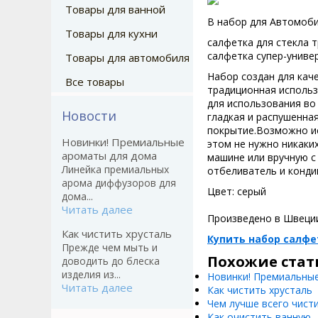
Товары для ванной
В набор для Автомоби
Товары для кухни
салфетка для стекла т
салфетка супер-универ
Товары для автомобиля
Набор создан для кач
Все товары
традиционная использ
для использования во
Новости
гладкая и распушенная
покрытие.Возможно ис
Новинки! Премиальные
этом не нужно никаки
ароматы для дома
машине или вручную с
Линейка премиальных
отбеливатель и кондиц
арома диффузоров для
Цвет: серый
дома...
Читать далее
Произведено в Швеци
Как чистить хрусталь
Купить набор салф
Прежде чем мыть и
Похожие стат
доводить до блеска
изделия из...
Новинки! Премиальны
Читать далее
Как чистить хрусталь
Чем лучше всего чист
Как очистить ванную