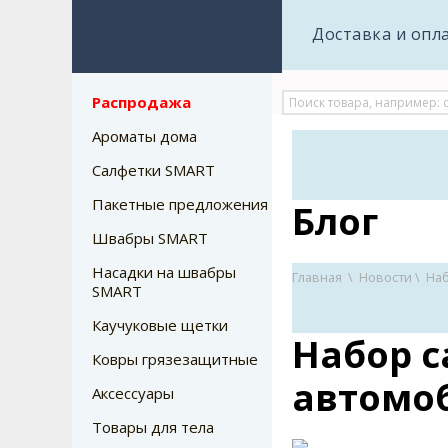
Доставка и опл
Распродажа
Ароматы дома
Салфетки SMART
Пакетные предложения
Блог
Швабры SMART
Насадки на швабры
Главная
\
Новости
\
Наб
SMART
Каучуковые щетки
Набор с
Ковры грязезащитные
автомо
Аксессуары
Товары для тела