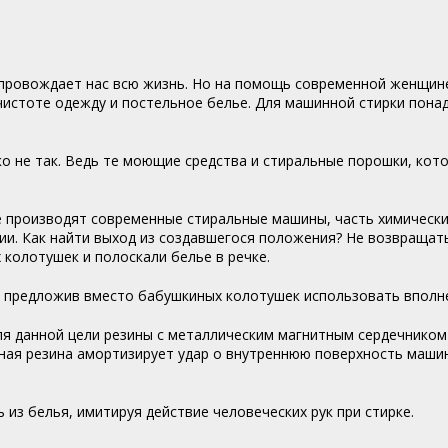
опровождает нас всю жизнь. Но на помощь современной женщине
чистоте одежду и постельное белье. Для машинной стирки пона
ко не так. Ведь те моющие средства и стиральные порошки, кот
 производят современные стиральные машины, часть химических
ии. Как найти выход из создавшегося положения? Не возвращат
колотушек и полоскали белье в речке.
ы, предложив вместо бабушкиных колотушек использовать вп
ля данной цели резины с металлическим магнитным сердечником
ная резина амортизирует удар о внутреннюю поверхность машин
из белья, имитируя действие человеческих рук при стирке.