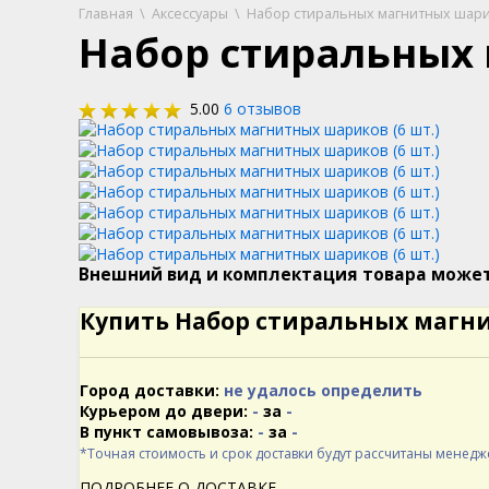
Главная
\
Аксессуары
\
Набор стиральных магнитных шарик
Набор стиральных 
5.00
6 отзывов
Внешний вид и комплектация товара може
Купить Набор стиральных магни
Город доставки:
не удалось определить
Курьером до двери:
-
за
-
В пункт самовывоза:
-
за
-
*Точная стоимость и срок доставки будут рассчитаны менед
ПОДРОБНЕЕ О ДОСТАВКЕ