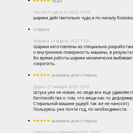
чудо
Настя
23 августа 2022 10:19
шарики действительно чудо,я по началу боялас
стирка
Марина
14 марта 2021 17:31
Шарики изготовлены из специально разработанн
о внутреннюю поверхность машины, в результат
Во время работы шарики механически выбивают 
сократить.
шарики для стирки
Дарья
21 января 2020 13:45
Штука уже не новая, но люди все еще удивляютс
беспокойства о том, что вещи как-то деформир
Стиральной машине ущерб так же не наносят)
Пользуюсь уже почти год, по необходимости.
шарики для стирки
Светлана
12 февраля 2019 13:10